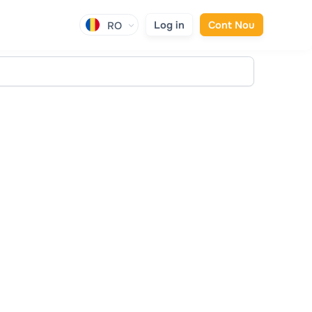
Log in
Cont Nou
RO