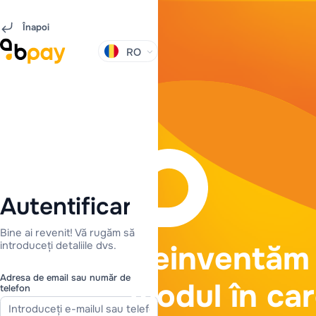
Înapoi
RO
Autentificare
Bine ai revenit! Vă rugăm să
Reinventăm
introduceți detaliile dvs.
Adresa de email sau număr de
modul în ca
telefon