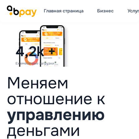
Главная страница
Бизнес
Услу
4,2k
+
Ежемесячные загрузки
Меняем
отношение к
управлению
деньгами