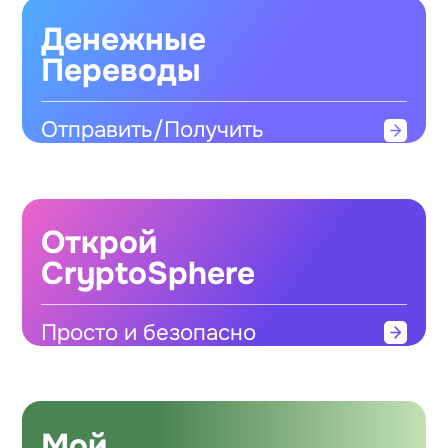
Денежные
Переводы
Отправить/Получить
Открой
CryptoSphere
Просто и безопасно
Мой